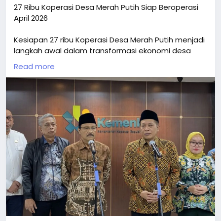
27 Ribu Koperasi Desa Merah Putih Siap Beroperasi
April 2026
Kesiapan 27 ribu Koperasi Desa Merah Putih menjadi
langkah awal dalam transformasi ekonomi desa
secara besar-besaran. Dengan target hingga 80
Read more
ribu unit, program ini berpotensi menjadi motor
penggerak ekonomi rakyat berbasis desa di
Indonesia.
https://banyumasraya.com/nasional/27-ribu-
koperasi-desa-merah-putih-siap-beroperasi-april-
2026