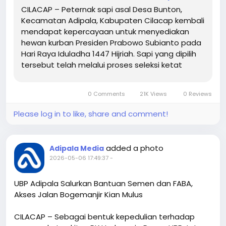
CILACAP – Peternak sapi asal Desa Bunton,
Limousin, dengan berat lebih dari satu ton,” ujarnya,
Kecamatan Adipala, Kabupaten Cilacap kembali
Rabu (13/5/2026).
mendapat kepercayaan untuk menyediakan
hewan kurban Presiden Prabowo Subianto pada
Hari Raya Iduladha 1447 Hijriah. Sapi yang dipilih
tersebut telah melalui proses seleksi ketat
dengan standar tinggi, mulai dari bobot minimal
hingga kondisi kesehatan yang harus prima.
0 Comments
21K Views
0 Reviews
Kepala…
Please log in to like, share and comment!
added a photo
Adipala Media
2026-05-06 17:49:37
-
UBP Adipala Salurkan Bantuan Semen dan FABA,
Akses Jalan Bogemanjir Kian Mulus
CILACAP – Sebagai bentuk kepedulian terhadap