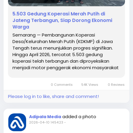
sekitar wilayah operasional.“Melalui program CSR ini,
kami ingin memberikan kontribusi nyata yang
5.503 Gedung Koperasi Merah Putih di
langsung dirasakan masyarakat. Kami percaya
Jateng Terbangun, Siap Dorong Ekonomi
akses jalan yang baik akan membuka peluang
Warga
ekonomi dan meningkatkan kualitas hidup
Semarang — Pembangunan Koperasi
masyarakat,” ungkapnya.
Desa/Kelurahan Merah Putih (KDKMP) di Jawa
Tengah terus menunjukkan progres signifikan.
Melalui program ini, UBP Adipala berharap dapat
Hingga April 2026, tercatat 5.503 gedung
terus memperkuat sinergi bersama masyarakat.
koperasi telah terbangun dan diproyeksikan
Pemanfaatan FABA menjadi bagian dari komitmen
menjadi motor penggerak ekonomi masyarakat
keberlanjutan perusahaan, sehingga manfaat yang
desa. Kepala Dinas Koperasi dan UKM Jawa
dihadirkan tidak hanya dirasakan saat ini, tetapi juga
Tengah, Eddy S Bramiyanto, menyebut dari total
berkelanjutan bagi kesejahteraan masyarakat Desa
0 Comments
54K Views
0 Reviews
8.523 koperasi berbadan hukum, sebanyak…
Bunton.(rin/kominfo).
Please log in to like, share and comment!
added a photo
Adipala Media
2026-04-10 14:54:23
-