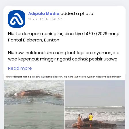
added a photo
Adipala Media
2026-07-14 03:40:57
-
Hiu terdampar maning lur, dina kiye 14/07/2026 nang
Pantai Bleberan, Bunton
Hiu kuwi nek kondisine neng laut lagi ora nyaman, iso
wae kepencut minggir nganti cedhak pesisir utawa
malah terdampar.
Read more
Sawetara sebab umum:
- Ombak lan arus kuwat
- Lagi lara utawa tatu
- Kejebak banyu cethek pas pasang-surut
- Gangguan lingkungan, kaya polusi, swara banter,
utawa perubahan suhu banyu
- Mburu mangsa nganti kakehan nyedhak pantai
Nek neng Bleberan ana hiu terdampar, sing penting: