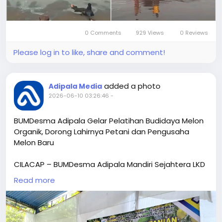
- Aja nyedhak kakehan
- Aja disentuh utawa digeret dewekan
- Lapor petugas: BPBD, polisi, DKP, utawa relawan
0 Comments
929 Views
0 Reviews
satwa laut
Please log in to like, share and comment!
- Nek isih urip, biasane perlu ditangani wong sing
paham ben ora tambah stres
added a photo
Adipala Media
2026-06-10 03:26:46
-
BUMDesma Adipala Gelar Pelatihan Budidaya Melon
Organik, Dorong Lahirnya Petani dan Pengusaha
Melon Baru
CILACAP – BUMDesma Adipala Mandiri Sejahtera LKD
Kecamatan Adipala bekerja sama dengan tim
Read more
Hayati Nusantara Farm
menggelar Pelatihan
Pertanian Budidaya Melon Organik di Kecamatan
Adipala, Kabupaten Cilacap, Rabu (10/6/2026).