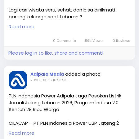
Lagi cari wisata seru, sehat, dan bisa dinikmati
bareng keluarga saat Lebaran ?
Read more
Sekarang kamu bisa petik melon
+3
premium organik di greenhouse langsung !
0 Comments
59K Views
0 Reviews
Rasakan sensasi panen sendiri dengan kualitas
Please log in to like, share and comment!
terbaik:
✨ Varietas Kinanti & The Blues
added a photo
Adipala Media
✔️ Manis maksimal
2026-03-16 10:53:53
-
✔️ Tekstur renyah
✔️ Aroma wangi khas melon premium*
PLN Indonesia Power Adipala Jaga Pasokan Listrik
Jamali Jelang Lebaran 2026, Program Indesa 2.0
🔥 GRATIS MASUK (HTM 0 Rupiah!)
Sentuh 28 Ribu Warga
📅 25 – 29 Maret 2026
⏰ 08.00 – 16.00 WIB
CILACAP – PT PLN Indonesia Power UBP Jateng 2
Adipala memastikan pasokan listrik untuk sistem
⚠️ Panen TERBATAS!
Read more
Jawa–Madura–Bali (Jamali) tetap andal menjelang