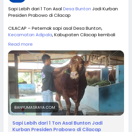
Sapi Lebih dari 1 Ton Asal
Desa Bunton
Jadi Kurban
Presiden Prabowo di Cilacap
CILACAP – Peternak sapi asal Desa Bunton,
Kecamatan Adipala
, Kabupaten Cilacap kembali
mendapat kepercayaan untuk menyediakan hewan
Read more
kurban Presiden Prabowo Subianto pada Hari Raya
Iduladha 1447 Hijriah.
Sapi yang dipilih tersebut telah melalui proses
seleksi ketat dengan standar tinggi, mulai dari
bobot minimal hingga kondisi kesehatan yang harus
prima.Kepala Bidang Peternakan Dinas Pertanian
Cilacap, Slamet Sugino, menjelaskan tim telah
melakukan penelusuran ke sejumlah wilayah
sebelum akhirnya menetapkan sapi dari Desa
BANYUMASRAYA.COM
Bunton sebagai pilihan utama.
Sapi Lebih dari 1 Ton Asal Bunton Jadi
“Dari peternak Bunton Adipala, tim mencari dan
Kurban Presiden Prabowo di Cilacap
akhirnya dapat di situ lagi. Jenisnya Simmental atau